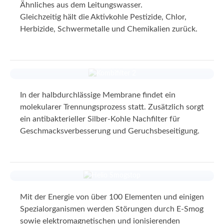
Filter
Ähnliches aus dem Leitungswasser.
Gleichzeitig hält die Aktivkohle Pestizide, Chlor,
Herbizide, Schwermetalle und Chemikalien zurück.
Qualitätsmembrane +
In der halbdurchlässige Membrane findet ein
Aktivkohle Kombi-Filter
molekularer Trennungsprozess statt. Zusätzlich sorgt
ein antibakterieller Silber-Kohle Nachfilter für
Geschmacksverbesserung und Geruchsbeseitigung.
HELIO Smogstop
Mit der Energie von über 100 Elementen und einigen
Spezialorganismen werden Störungen durch E-Smog
sowie elektromagnetischen und ionisierenden